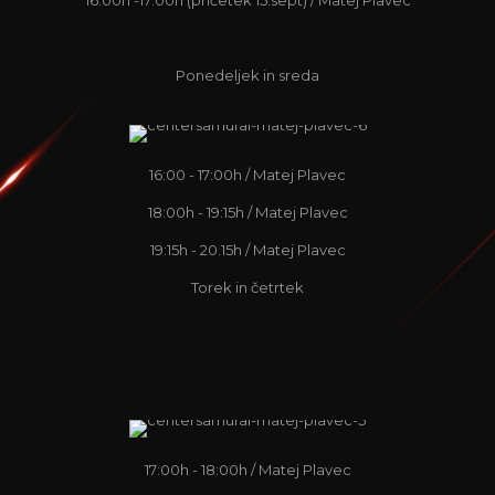
16:00h -17:00h (pričetek 15.sept) / Matej Plavec
OD 14 LET
Ponedeljek in sreda
KICKBOX ZA ODRASLE
16:00 - 17:00h / Matej Plavec
18:00h - 19:15h / Matej Plavec
19:15h - 20.15h / Matej Plavec
Torek in četrtek
ZAČETNIKI
UNIVERZALNI AIKIDO &
BRAZILSKI JIU JITSU
17:00h - 18:00h / Matej Plavec