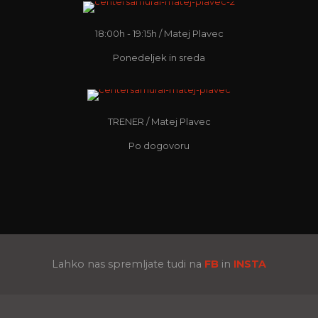
18:00h - 19:15h / Matej Plavec
Ponedeljek in sreda
INVIDUALNI TRENINGI
TRENER / Matej Plavec
Po dogovoru
Lahko nas spremljate tudi na
FB
in
INSTA