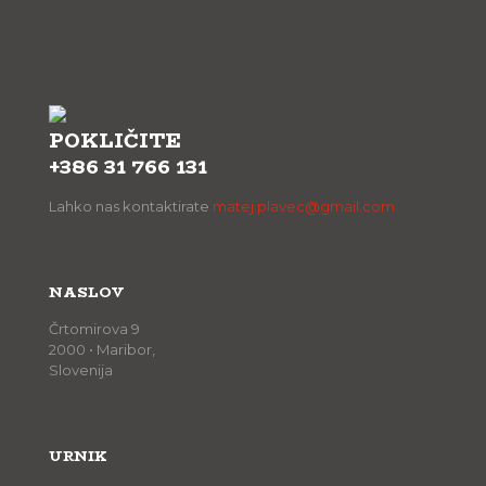
POKLIČITE
+386 31 766 131
Lahko nas kontaktirate
matej.plavec@gmail.com
NASLOV
Črtomirova 9
2000 • Maribor,
Slovenija
URNIK